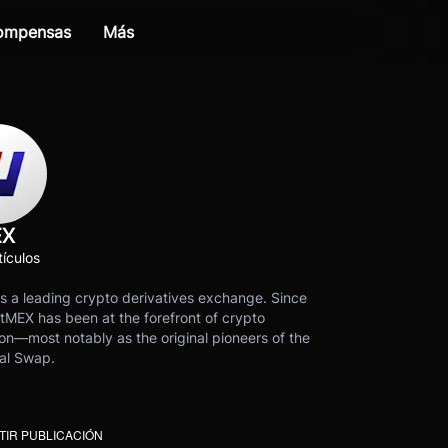
compensas
Más
EX
ículos
s a leading crypto derivatives exchange. Since
tMEX has been at the forefront of crypto
on—most notably as the original pioneers of the
al Swap.
IR PUBLICACIÓN