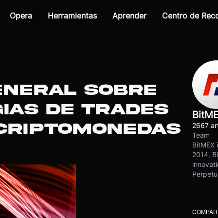
Opera
Herramientas
Aprender
Centro de Re
ENERAL SOBRE
IAS DE TRADES
BitM
 CRIPTOMONEDAS
2667 art
Team
BitMEX i
2014, Bi
innovati
Perpetu
COMPART