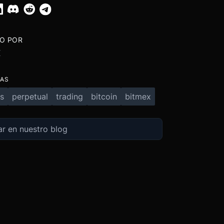
TO POR
X
TAS
s
perpetual
trading
bitcoin
bitmex