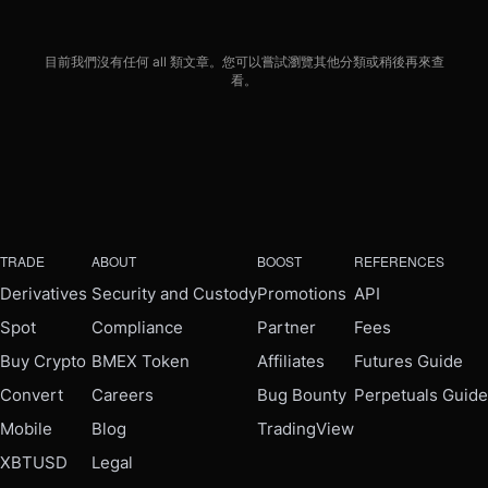
目前我們沒有任何 all 類文章。您可以嘗試瀏覽其他分類或稍後再來查
看。
TRADE
ABOUT
BOOST
REFERENCES
Derivatives
Security and Custody
Promotions
API
Spot
Compliance
Partner
Fees
Buy Crypto
BMEX Token
Affiliates
Futures Guide
Convert
Careers
Bug Bounty
Perpetuals Guide
Mobile
Blog
TradingView
XBTUSD
Legal