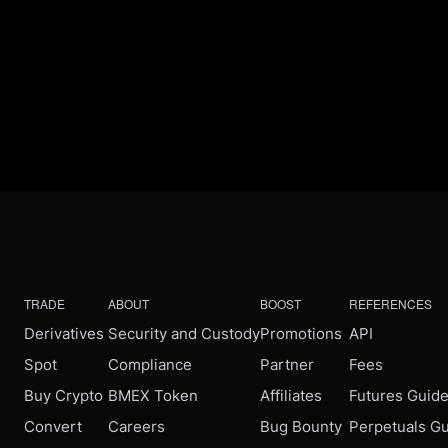
TRADE
ABOUT
BOOST
REFERENCES
Derivatives
Security and Custody
Promotions
API
Spot
Compliance
Partner
Fees
Buy Crypto
BMEX Token
Affiliates
Futures Guid
Convert
Careers
Bug Bounty
Perpetuals G