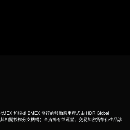
itMEX 和根據 BMEX 發行的移動應用程式由 HDR Global
國註冊公司或其相關授權分支機構）全資擁有並運營。交易加密貨幣衍生品涉