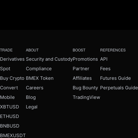
TRADE
ABOUT
BOOST
REFERENCES
Derivatives
Security and Custody
Promotions
API
Spot
Compliance
Partner
Fees
Buy Crypto
BMEX Token
Affiliates
Futures Guide
Convert
Careers
Bug Bounty
Perpetuals Guide
Mobile
Blog
TradingView
XBTUSD
Legal
ETHUSD
BNBUSD
BMEXUSDT