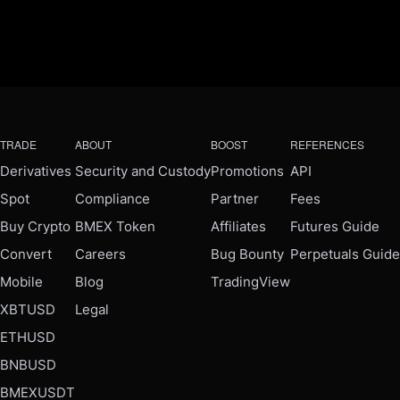
TRADE
ABOUT
BOOST
REFERENCES
Derivatives
Security and Custody
Promotions
API
Spot
Compliance
Partner
Fees
Buy Crypto
BMEX Token
Affiliates
Futures Guide
Convert
Careers
Bug Bounty
Perpetuals Guide
Mobile
Blog
TradingView
XBTUSD
Legal
ETHUSD
BNBUSD
BMEXUSDT