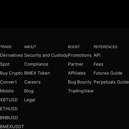
TRADE
ABOUT
BOOST
REFERENCES
Derivatives
Security and Custody
Promotions
API
Spot
Compliance
Partner
Fees
Buy Crypto
BMEX Token
Affiliates
Futures Guide
Convert
Careers
Bug Bounty
Perpetuals Guide
Mobile
Blog
TradingView
XBTUSD
Legal
ETHUSD
BNBUSD
BMEXUSDT