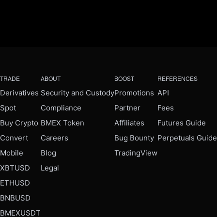
TRADE
ABOUT
BOOST
REFERENCES
Derivatives
Security and Custody
Promotions
API
Spot
Compliance
Partner
Fees
Buy Crypto
BMEX Token
Affiliates
Futures Guide
Convert
Careers
Bug Bounty
Perpetuals Guide
Mobile
Blog
TradingView
XBTUSD
Legal
ETHUSD
BNBUSD
BMEXUSDT