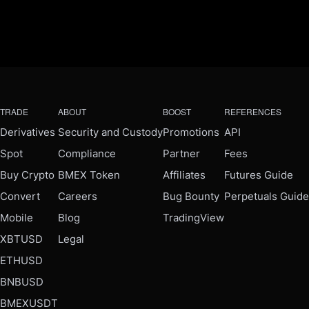
TRADE
ABOUT
BOOST
REFERENCES
Derivatives
Security and Custody
Promotions
API
Spot
Compliance
Partner
Fees
Buy Crypto
BMEX Token
Affiliates
Futures Guide
Convert
Careers
Bug Bounty
Perpetuals Guide
Mobile
Blog
TradingView
XBTUSD
Legal
ETHUSD
BNBUSD
BMEXUSDT