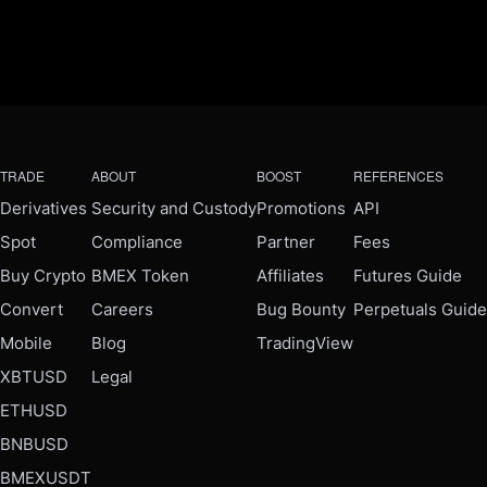
TRADE
ABOUT
BOOST
REFERENCES
Derivatives
Security and Custody
Promotions
API
Spot
Compliance
Partner
Fees
Buy Crypto
BMEX Token
Affiliates
Futures Guide
Convert
Careers
Bug Bounty
Perpetuals Guide
Mobile
Blog
TradingView
XBTUSD
Legal
ETHUSD
BNBUSD
BMEXUSDT