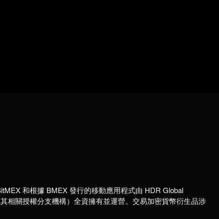
itMEX 和根據 BMEX 發行的移動應用程式由 HDR Global
國註冊公司或其相關授權分支機構）全資擁有並運營。交易加密貨幣衍生品涉