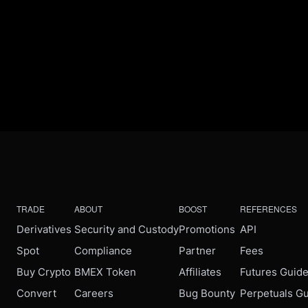
TRADE
ABOUT
BOOST
REFERENCES
Derivatives
Security and Custody
Promotions
API
Spot
Compliance
Partner
Fees
Buy Crypto
BMEX Token
Affiliates
Futures Guid
Convert
Careers
Bug Bounty
Perpetuals G