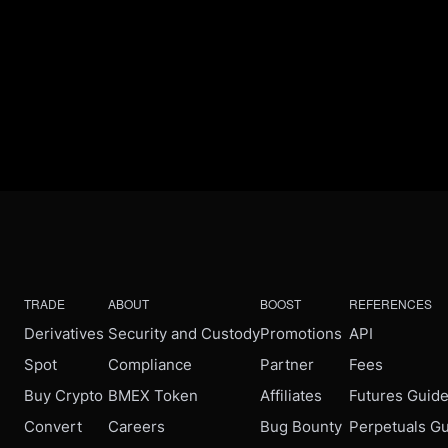
TRADE
ABOUT
BOOST
REFERENCES
Derivatives
Security and Custody
Promotions
API
Spot
Compliance
Partner
Fees
Buy Crypto
BMEX Token
Affiliates
Futures Guid
Convert
Careers
Bug Bounty
Perpetuals G