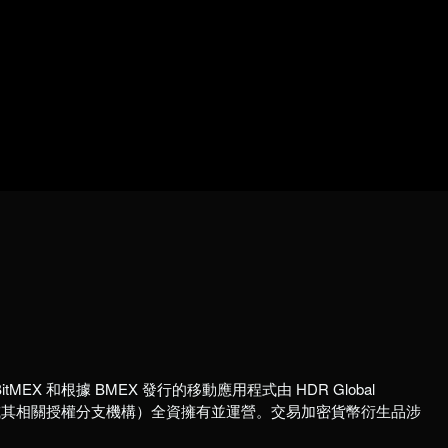
itMEX 和根據 BMEX 發行的移動應用程式由 HDR Global
國註冊公司或其相關授權分支機構）全資擁有並運營。交易加密貨幣衍生品涉