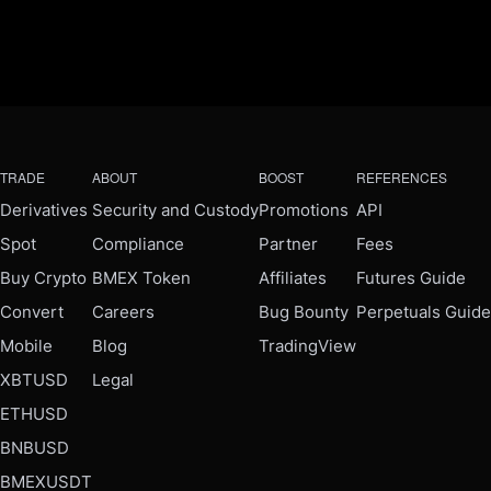
TRADE
ABOUT
BOOST
REFERENCES
Derivatives
Security and Custody
Promotions
API
Spot
Compliance
Partner
Fees
Buy Crypto
BMEX Token
Affiliates
Futures Guide
Convert
Careers
Bug Bounty
Perpetuals Guide
Mobile
Blog
TradingView
XBTUSD
Legal
ETHUSD
BNBUSD
BMEXUSDT