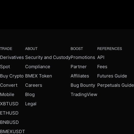
TRADE
ABOUT
BOOST
REFERENCES
Derivatives
Security and Custody
Promotions
API
Spot
Compliance
Partner
Fees
Buy Crypto
BMEX Token
Affiliates
Futures Guide
Convert
Careers
Bug Bounty
Perpetuals Guide
Mobile
Blog
TradingView
XBTUSD
Legal
ETHUSD
BNBUSD
BMEXUSDT