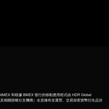
itMEX 和根據 BMEX 發行的移動應用程式由 HDR Global
國註冊公司或其相關授權分支機構）全資擁有並運營。交易加密貨幣衍生品涉