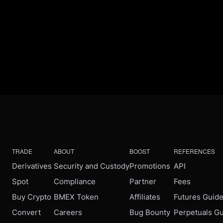
TRADE
ABOUT
BOOST
REFERENCES
Derivatives
Security and Custody
Promotions
API
Spot
Compliance
Partner
Fees
Buy Crypto
BMEX Token
Affiliates
Futures Guid
Convert
Careers
Bug Bounty
Perpetuals G