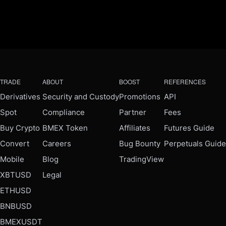
TRADE
ABOUT
BOOST
REFERENCES
Derivatives
Security and Custody
Promotions
API
Spot
Compliance
Partner
Fees
Buy Crypto
BMEX Token
Affiliates
Futures Guide
Convert
Careers
Bug Bounty
Perpetuals Guide
Mobile
Blog
TradingView
XBTUSD
Legal
ETHUSD
BNBUSD
BMEXUSDT