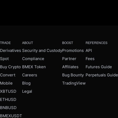
TRADE
ABOUT
BOOST
REFERENCES
Derivatives
Security and Custody
Promotions
API
Spot
Compliance
Partner
Fees
Buy Crypto
BMEX Token
Affiliates
Futures Guide
Convert
Careers
Bug Bounty
Perpetuals Guide
Mobile
Blog
TradingView
XBTUSD
Legal
ETHUSD
BNBUSD
BMEXUSDT