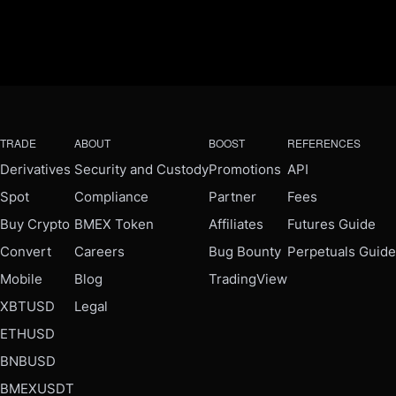
TRADE
ABOUT
BOOST
REFERENCES
Derivatives
Security and Custody
Promotions
API
Spot
Compliance
Partner
Fees
Buy Crypto
BMEX Token
Affiliates
Futures Guide
Convert
Careers
Bug Bounty
Perpetuals Guide
Mobile
Blog
TradingView
XBTUSD
Legal
ETHUSD
BNBUSD
BMEXUSDT