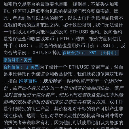
加密币交易平台的最重要也是唯一规则是，不能丢失加密
币。任何可以降低平台风险的措施我们都会积极实施。因
此，考虑到当前以太坊的状态，以以太币作为抵押品托管不
在我们考虑的业务范围之内。
鉴于这些限制，我们无法设计
一个以以太币作为抵押品的反向 ETHUSD 合约。反向合约
是指保证金和收益以本币（ ETH ）结算，报价方面则使用
外币（ USD ），而合约价值也是用外币计价（ USD ）。
反
向合约示例： XBTUSD 掉期
保证金货币： XBT （比特币）

报价货币：美元

为了设计一个 ETH/USD 交易产品，然而
合约价值： 1 美元
是用比特币作为保证金和收益货币，我们就必须使用双币种
。
摘自
维基百科
：
双币种
是一种标的资产基于一个货币计
价，而产品本身又是以另一个货币结算的金融衍生品。该产
品对需要投资于海外资产，却又不想投资收益受到汇率风险
影响的投机者和投资者们来说是非常具有吸引力的。
双币种
是个很特别的衍生产品，其价格相对于标的资产可以产生非
线性移动。然而，它们对寻求流动性的投机者和有对冲需求
的投资者来说非常有利，因为他们可以使用他们认为舒服的