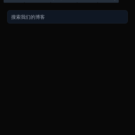
交易
关于
推广
参考
聯繫方式
衍生品
安全和托管
现在的促销
API
联系客