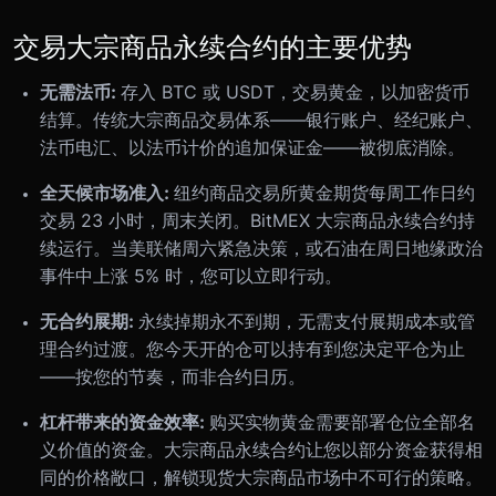
交易大宗商品永续合约的主要优势
无需法币:
存入 BTC 或 USDT，交易黄金，以加密货币
结算。传统大宗商品交易体系——银行账户、经纪账户、
法币电汇、以法币计价的追加保证金——被彻底消除。
全天候市场准入:
纽约商品交易所黄金期货每周工作日约
交易 23 小时，周末关闭。BitMEX 大宗商品永续合约持
续运行。当美联储周六紧急决策，或石油在周日地缘政治
事件中上涨 5% 时，您可以立即行动。
无合约展期:
永续掉期永不到期，无需支付展期成本或管
理合约过渡。您今天开的仓可以持有到您决定平仓为止
——按您的节奏，而非合约日历。
杠杆带来的资金效率:
购买实物黄金需要部署仓位全部名
义价值的资金。大宗商品永续合约让您以部分资金获得相
同的价格敞口，解锁现货大宗商品市场中不可行的策略。