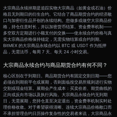
大宗商品永续掉期是追踪实物大宗商品（如黄金或石油）价
格且无到期日的衍生合约。它结合了商品期货合约的经济敞
口与加密衍生品开创的永续结构。您做多或做空大宗商品价
格，持仓任意时长，并以加密货币结算。资金费率机制——
多空双方定期进行小额支付的交换——使永续合约价格与真
实大宗商品价格保持锚定，无需实物结算或合约到期。
BitMEX 的大宗商品永续合约以 BTC 或 USDT 作为抵押
品，无需法币，每周 7 天、每天 24 小时交易。
大宗商品永续合约与商品期货合约有何不同？
核心区别在于到期日。商品期货合约有固定交割日期——您
必须在到期前平仓或展期，否则面临按交易所规则进行实物
交割或现金结算。展期会产生成本：买卖价差、期货曲线的
正向或反向市场以及执行风险。大宗商品永续合约无到期
日，无需展期，您持仓直至决定退出，资金费率机制实时处
理价格收敛。对于希望获得清晰、连续大宗商品价格敞口而
不承担管理合约日历操作复杂性的交易者来说，大宗商品永