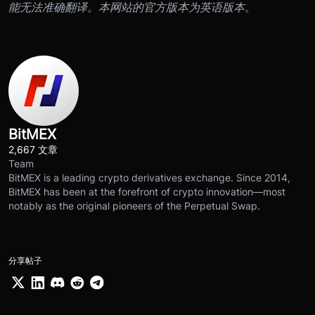
能无法准确翻译。本网站的官方版本为英语版本。
BitMEX
2,667 文章
Team
BitMEX is a leading crypto derivatives exchange. Since 2014,
BitMEX has been at the forefront of crypto innovation—most
notably as the original pioneers of the Perpetual Swap.
分享帖子