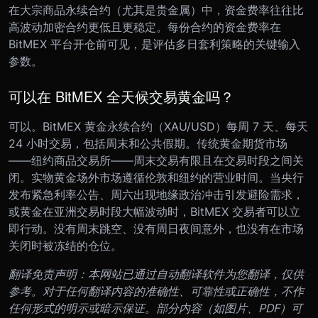
在大宗商品永续合约（尤其是贵金属）中，资金费率往往比
高波动加密合约更低且更稳定。每份合约的资金费率在
BitMEX 平台开仓前可见，是评估多日套利策略的关键输入
参数。
可以在 BitMEX 全天候交易黄金吗？
可以。BitMEX 黄金永续合约（XAU/USD）每周 7 天、每天
24 小时交易，包括周末和公共假期。传统黄金期货市场
——纽约商品交易所——周末交易有限且在交易时段之间关
闭。实物黄金场外市场遵循伦敦和纽约的营业时间。当央行
发布紧急利率公告、周六出现地缘政治冲击引发避险需求，
或黄金在亚洲交易时段大幅波动时，BitMEX 交易者可以立
即行动。没有周末跳空、没有周日夜间意外，也没有在市场
关闭时被冻结的仓位。
翻译免责声明：本网站已通过自动翻译软件为您翻译，仅供
参考。对于任何翻译内容的准确性、可靠性或正确性，不作
任何形式的明示或暗示保证。部分内容（如图片、PDF）可