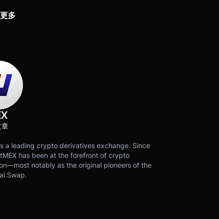
更多
EX
文章
s a leading crypto derivatives exchange. Since
tMEX has been at the forefront of crypto
on—most notably as the original pioneers of the
al Swap.