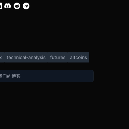
X
x
technical-analysis
futures
altcoins