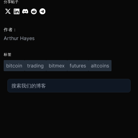
分享帖子
作者：
Arthur Hayes
标签
bitcoin
trading
bitmex
futures
altcoins