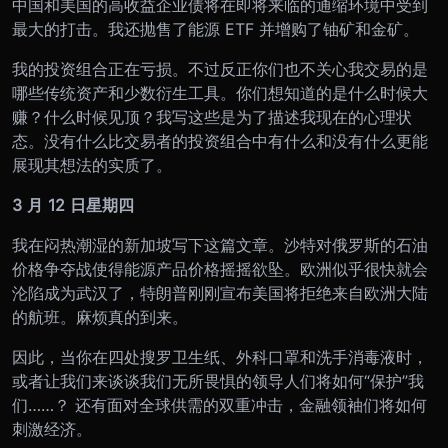
中国和美国的高收益企业债将在即将来临的通缩环境中受到
最大的打击。我还抛售了能源 ETF 并增购了铀矿和金矿。
我的投资组合正在亏损。不过反正你们也不关心我交易的是
哪些传统资产和少数衍生工具。你们想知道的是什么时候大
赚？什么时候见顶？我写这些是为了描述我现在的心理状
态。没有什么比交易者的投资组合中有什么和没有什么更能
展现其想法的实质了。
3 月 12 日星期四
我在闷热潮湿的新加坡写下这篇文章。沙特对俄罗斯的石油
价格争夺战使得能源产品价格摇摇欲坠。欧洲似乎很快就会
沦陷成为武汉了，特朗普刚刚宣布美国将拒绝来自欧洲大陆
的航班。麻烦真的到来。
因此，当你在四处搜罗卫生纸、外科口罩和洗手消毒液时，
或者让我们来谈谈我们无所畏惧的领导人们将如何“保护”我
们……？ 还有面对全球供需的双重冲击，金融领袖们将如何
刺激经济。