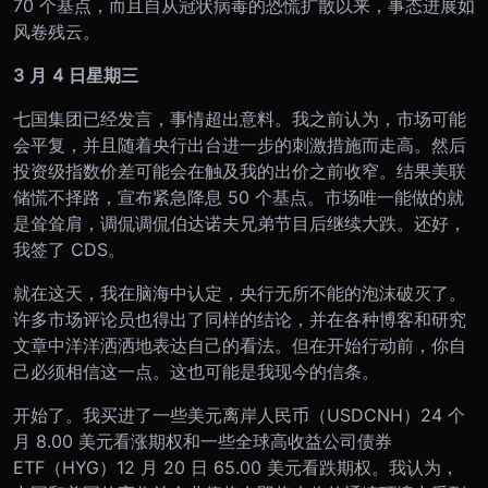
70 个基点，而且自从冠状病毒的恐慌扩散以来，事态进展如
风卷残云。
3 月 4 日星期三
七国集团已经发言，事情超出意料。我之前认为，市场可能
会平复，并且随着央行出台进一步的刺激措施而走高。然后
投资级指数价差可能会在触及我的出价之前收窄。结果美联
储慌不择路，宣布紧急降息 50 个基点。市场唯一能做的就
是耸耸肩，调侃调侃伯达诺夫兄弟节目后继续大跌。还好，
我签了 CDS。
就在这天，我在脑海中认定，央行无所不能的泡沫破灭了。
许多市场评论员也得出了同样的结论，并在各种博客和研究
文章中洋洋洒洒地表达自己的看法。但在开始行动前，你自
己必须相信这一点。这也可能是我现今的信条。
开始了。我买进了一些美元离岸人民币（USDCNH）24 个
月 8.00 美元看涨期权和一些全球高收益公司债券
ETF（HYG）12 月 20 日 65.00 美元看跌期权。我认为，