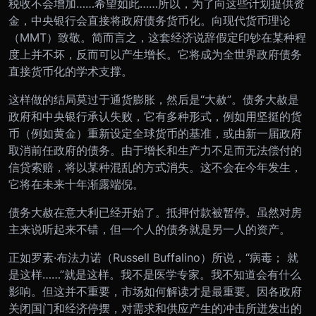
税收不会增加……希望如此……所以，为了向这些计划提供资
金，中央银行会直接将政府债务货币化。向现代货币理论
（MMT）致敬。简而言之，这套经济说辞假定印钞在某种程
度上并不坏，反而可以产生增长。它将成为全世界政府债务
直接货币化的学术支撑。
这样做的结局莫过于通货膨胀，然后是“大赦”。债务大赦是
政府和中央银行承认失败，它有多种形式，例如用坚挺的货
币（例如黄金）重新设定全球货币的基准，或由新一届政府
取消前任政府的债务。由于增长和生产力不足而无法偿付的
信贷索赔，将以某种混乱的方式消失。这不会在今年发生，
它将在未来十年渐露端倪。
债务大赦在意大利已经开始了。抵押付款被暂停。虽然对房
主来说听起来不错，但一个人的债务就是另一人的资产。
正如罗素·布法力诺（Russell Buffalino）所说，“病毒； 就
是这样……”就是这样。我不是医学专家。我不知道会有什么
影响。但这并不重要，市场如何解读才是最重要。因各政府
关闭国门和经济停摆，对需求和供应产生的冲击所迸发出的