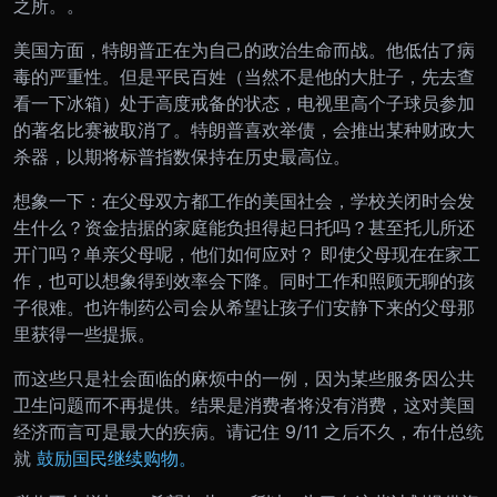
之所。。
美国方面，特朗普正在为自己的政治生命而战。他低估了病
毒的严重性。但是平民百姓（当然不是他的大肚子，先去查
看一下冰箱）处于高度戒备的状态，电视里高个子球员参加
的著名比赛被取消了。特朗普喜欢举债，会推出某种财政大
杀器，以期将标普指数保持在历史最高位。
想象一下：在父母双方都工作的美国社会，学校关闭时会发
生什么？资金拮据的家庭能负担得起日托吗？甚至托儿所还
开门吗？单亲父母呢，他们如何应对？ 即使父母现在在家工
作，也可以想象得到效率会下降。同时工作和照顾无聊的孩
子很难。也许制药公司会从希望让孩子们安静下来的父母那
里获得一些提振。
而这些只是社会面临的麻烦中的一例，因为某些服务因公共
卫生问题而不再提供。结果是消费者将没有消费，这对美国
经济而言可是最大的疾病。请记住 9/11 之后不久，布什总统
就
鼓励国民继续购物。