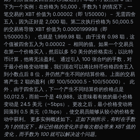
下为一个实例：在价格为 50,000，手数为 1 的情况下，一
笔交易的 XBT 价值为 0.00002（即 1/50000）－ 无需四舍
五入，因为正好是 2,000 聪。第二次执行价格为 50,000.5
的交易将导致 XBT 价值为 0.0000199998（即
1/50000.5），也就是 1,999.98 聪。由于没有 0.98 聪，这
个值被四舍五入为 0.00002 － 相同的值。如果一个交易员
在第一个价格买入，然后以多 50 美分的价格卖出，以比特
币计算，他将无法盈利。 通过引入 100 张合约的手数，对
于最小价格变动增量，我们现在可以将比特币价格四舍五入
到小数点后 8 位，并仍然产生不同的结算价格。上面的交易
将产生 2 聪的盈利（即 100/50000.5 - 100/50000）。 此
外，由于四舍五入，下一个产生不同结算价的价格点是
50,012.5，而前一个是 49,988。这意味着有效的最小价格
变动是 24.5 美元（~5bps）。更改之后，最小价格变动将
回落到 0.5 美元（0.1bps），使交易员能够从较小的价格变
动中获利。 更多实例概述如下。
正如下例所示，有时在手数
为 1 的情况下，标记价格的变化并非每次都会带来 XBT 值的
变化，而手数为 100 就可以解决这个问题。