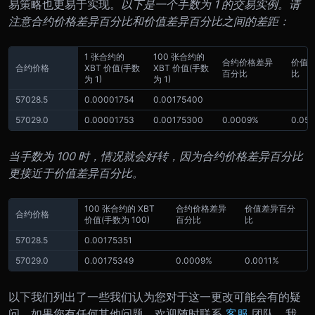
易策略也更易于实现。
以下是一个手数为 1 的交易实例。请
注意合约价格差异百分比和价值差异百分比之间的差距：
1 张合约的
100 张合约的
合约价格差异
价值
合约价格
XBT 价值
(手数
XBT 价值
(手数
百分比
比
为 1)
为 1)
57028.5
0.00001754
0.00175400
57029.0
0.00001753
0.00175300
0.0009%
0.05
当手数为 100 时，情况就会好转，因为合约价格差异百分比
更接近于价值差异百分比。
100 张合约的 XBT
合约价格差异
价值差异百分
合约价格
价值
(手数为 100)
百分比
比
57028.5
0.00175351
57029.0
0.00175349
0.0009%
0.0011%
以下我们列出了一些我们认为您对于这一更改可能会有的疑
问。如果您有任何其他问题，欢迎随时联系
客服
团队，我