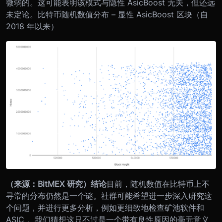
微弱的。这可能表明该模式与隐性 AsicBoost 无关，但还远
未定论。
比特币随机数值分布 – 显性 AsicBoost 区块（自
2018 年以来）
（来源：BitMEX 研究）
结论
目前，随机数值在比特币上不
寻常的分布仍然是一个谜。社群可能希望进一步深入研究这
个问题，并进行更多分析，例如更细致地检查矿池软件和
ASIC 。我们猜想这只不过是一个带有良性原因的毫无意义