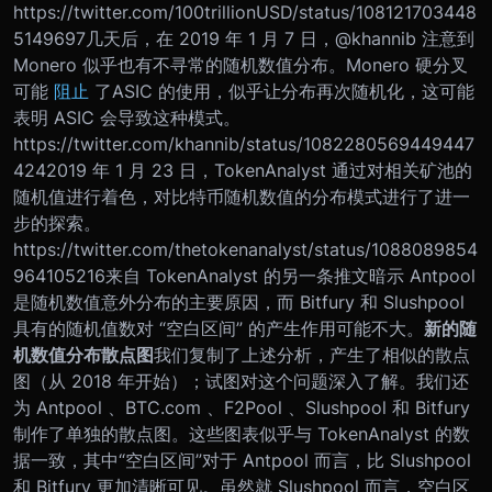
https://twitter.com/100trillionUSD/status/108121703448
5149697
几天后，在 2019 年 1 月 7 日，@khannib 注意到
Monero 似乎也有不寻常的随机数值分布。Monero 硬分叉
可能
阻止
了ASIC 的使用，似乎让分布再次随机化，这可能
表明 ASIC 会导致这种模式。
https://twitter.com/khannib/status/1082280569449447
424
2019 年 1 月 23 日，TokenAnalyst 通过对相关矿池的
随机值进行着色，对比特币随机数值的分布模式进行了进一
步的探索。
https://twitter.com/thetokenanalyst/status/1088089854
964105216
来自 TokenAnalyst 的另一条推文暗示 Antpool
是随机数值意外分布的主要原因，而 Bitfury 和 Slushpool
具有的随机值数对 “空白区间” 的产生作用可能不大。
新的随
机数值分布散点图
我们复制了上述分析，产生了相似的散点
图（从 2018 年开始）；试图对这个问题深入了解。
我们还
为 Antpool 、BTC.com 、F2Pool 、Slushpool 和 Bitfury
制作了单独的散点图。这些图表似乎与 TokenAnalyst 的数
据一致，其中“空白区间”对于 Antpool 而言，比 Slushpool
和 Bitfury 更加清晰可见。虽然就 Slushpool 而言，空白区