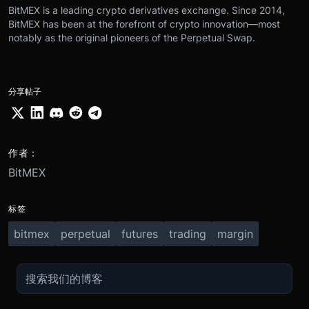
BitMEX is a leading crypto derivatives exchange. Since 2014,
BitMEX has been at the forefront of crypto innovation—most
notably as the original pioneers of the Perpetual Swap.
分享帖子
作者：
BitMEX
标签
bitmex
perpetual
futures
trading
margin