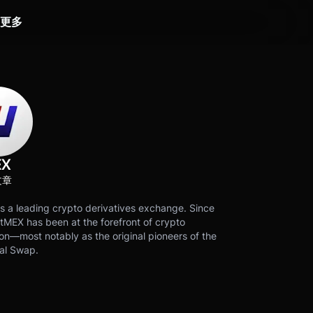
更多
EX
文章
s a leading crypto derivatives exchange. Since
tMEX has been at the forefront of crypto
on—most notably as the original pioneers of the
al Swap.