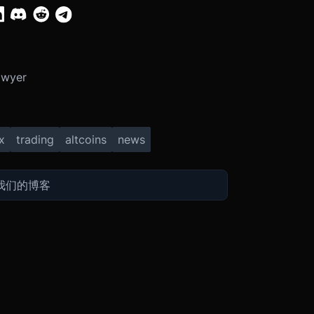
Dwyer
x
trading
altcoins
news