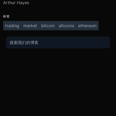
Arthur Hayes
标签
trading
market
bitcoin
altcoins
ethereum