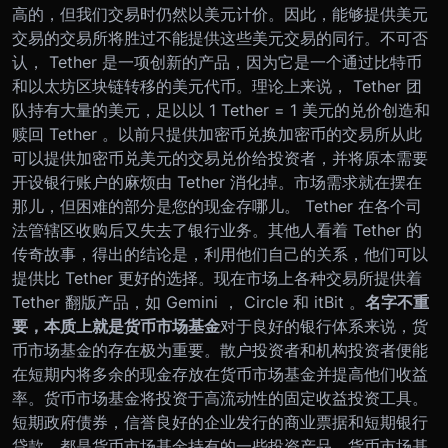
高的，但我们交易时仍然以美元计价。因此，能够提供美元
交易的交易所将胜过不能提供这些美元交易的同行。
不可否
认， Tether 是一项创新的产品，因为它是一个通过比特币
和以太坊区块链转移的美元代币。理论上来说， Tether 团
队持有大量的美元，足以以 1 Tether = 1 美元的兑价创造和
赎回 Tether 。以前只提供加密币兑换加密币的交易所从此
可以提供加密币兑美元的交易兑价给投资者，并将原本需要
开设银行账户的麻烦由 Tether 消化掉。
市场需求就在摆在
那儿，但困难的部分是您的现金存哪儿。 Tether 在各个司
法管辖区收购后又失去了银行业务。其他人看着 Tether 的
传奇故事，得出的结论是，利用他们自己的关系，他们可以
提供比 Tether 更好的选择。现在市场上各种交易所提供着
Tether 翻版产品，如 Gemini ， Circle 和 itBit 。
名字不重
要，本质上就是货币市场基金
对于良好的银行体系来说，货
币市场基金的存在极为重要。散户投资者和机构投资者便能
在短期内将多余的现金存放在货币市场基金并提高他们收益
率。货币市场基金将投资于高流动性的固定收益投资工具。
短期政府债券，信誉良好的企业发行的商业票据和短期银行
贷款，都是货币市场基金持有的一些投资产品。
货币市场基