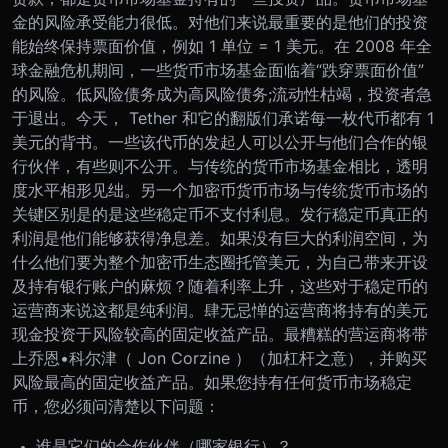
金的风险承受能力很低。对他们来说最重要的是他们的投资
能始终保持票面价值，例如 1 单位 = 1 美元。在 2008 年全
球金融危机期间，一些货币市场基金面临着“跌穿票面价值”
的风险。低风险债务成为高风险债务;流动性枯竭，投资者急
于退出。
今天， Tether 和它的翻版们承诺每一枚代币都有 1
美元的背书。一些该代币的发起人可以公开与他们合作的银
行伙伴，有些则不公开。与传统的货币市场基金相比，透明
度水平相形见绌。
另一个加密币货币市场与传统货币市场的
关键区别是的是这些稳定币不支付利息。发行稳定币真正的
利润是他们能够获得净息差。如果没有巨大的利润空间，为
什么他们要为整个加密币生态圈托管美元，为自己带来开设
及持有银行账户的麻烦？
随着利率上升，这些对于稳定币的
运营商来说这都是纯利润。肆无忌惮的运营商将持有的美元
现金投资于风险较高的固定收益产品。最糟糕的营运商将带
上乔恩
•
科尔津（ Jon Corzine ）（加杠杆之意），并购买
风险最高的固定收益产品。
如果您持有任何货币市场稳定
币，您必须问清楚以下问题：
谁是它们的合作伙伴（哪家银行）？