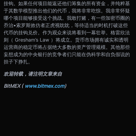
挂钩。
如果任何项目能返还他们筹集的所有资金，并纯粹基
于其数学模型推出他们的代币，我将非常吃惊。我非常怀疑
哪个项目能够接受这个挑战。
我敢打赌，有一些加密币圈的
乔治
•
索罗斯效仿者正虎视眈眈，等待适当的时机打破这些
代币的挂钩兑价。作为观众来说将看到一幕壮举。
格雷欣法
则（ Gresham’s Law ）将成立。货币市场拥有诚实和透明
运营商的稳定币将占据绝大多数的资产管理规模。其他那些
妄想成为的中央银行的竞争者们只能在伪科学和自负假说的
担子下挣扎。
欢迎转载，请注明文章来自
BitMEX (
www.bitmex.com
)