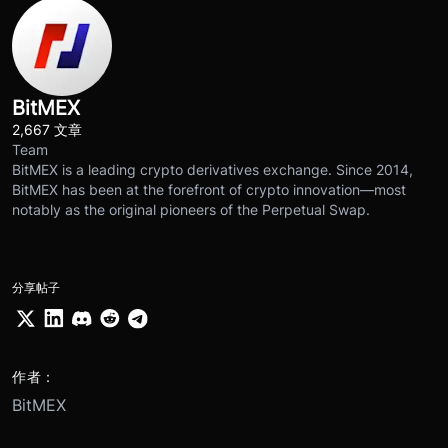
BitMEX
2,667 文章
Team
BitMEX is a leading crypto derivatives exchange. Since 2014,
BitMEX has been at the forefront of crypto innovation—most
notably as the original pioneers of the Perpetual Swap.
分享帖子
作者：
BitMEX