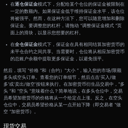
在
逐仓保证金
模式下，分配给某个仓位的保证金被限制在
一定的数额内。如果保证金低于维持保证金水平，该仓位
将被强平。然而，在这种方法下，您可以随意增加和删除
保证金。要调整您的杠杆，请拖动 "调整保证金模式 "页
面上的滑块，以显示您想要的杠杆。
在
全仓保证金
模式下，保证金在具有相同结算加密货币的
未平仓合约之间共享。当需要时，仓位将从相应加密货币
的总账户余额中提取更多保证金，以避免强平。
然后，填写 "价格 "和（合约）"大小 "，输入您的市场/限额
多头或空头订单。查看您的订单细节，然后点击'买入/做
多'或'卖出/做空'按钮来执行。在加密货币衍生品交易中，"多
头 "和 "空头 "意味着什么？简单地说，在多头仓位中，交易
员希望加密货币的价格将从一个给定点上涨。反之，在空头
仓位中，交易员希望价格从某一点开始下降（即交易者 "做
空 "加密货币）。
现货交易