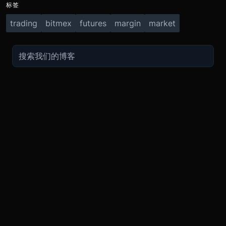
标签
trading
bitmex
futures
margin
market