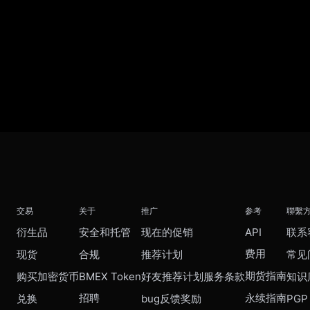
交易
关于
推广
参考
聯繫
衍生品
安全和托管
现在的促销
API
联系
费用
现货
合规
推荐计划
常见
期货指南
购买加密货币
BMEX Token
好友推荐计划服务条款
知识
招聘
永续指南
兑换
bug反馈奖励
PGP