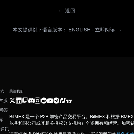
←
返回
本文提供以下语言版本： ENGLISH - 立即阅读 →
方式
关注我们
客服
问答
BitMEX 是一个 P2P 加密产品交易平台。BitMEX 和根据 BMEX 发
库
尔共和国公司或其相关授权分支机构）全资拥有和经营。加密
 通讯
请审慎考虑 BitMEX 的使用是否适合您。请详阅我们的
服务条