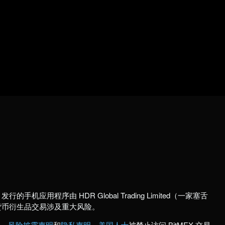
行的手机应用程序由 HDR Global Trading Limited（一家塞舌
货币衍生品交易涉及重大风险。
款
、
风险披露声明
和
隐私声明
。
美国人士
被禁止访问 BitMEX 交易