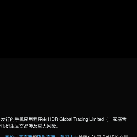
行的手机应用程序由 HDR Global Trading Limited（一家塞舌
货币衍生品交易涉及重大风险。
款
、
风险披露声明
和
隐私声明
。
美国人士
被禁止访问 BitMEX 交易