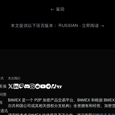
←
返回
本文提供以下语言版本： RUSSIAN - 立即阅读 →
方式
关注我们
客服
问答
BitMEX 是一个 P2P 加密产品交易平台。BitMEX 和根据 BMEX 发
库
尔共和国公司或其相关授权分支机构）全资拥有和经营。加密
 通讯
请审慎考虑 BitMEX 的使用是否适合您。请详阅我们的
服务条