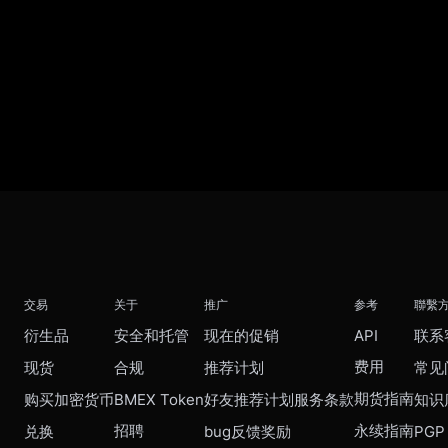
交易
关于
推广
参考
聯繫
衍生品
安全和托管
现在的促销
API
联系
费用
现货
合规
推荐计划
常见
期货指南
购买加密货币
BMEX Token
好友推荐计划服务条款
知识
招聘
永续指南
兑换
bug反馈奖励
PGP