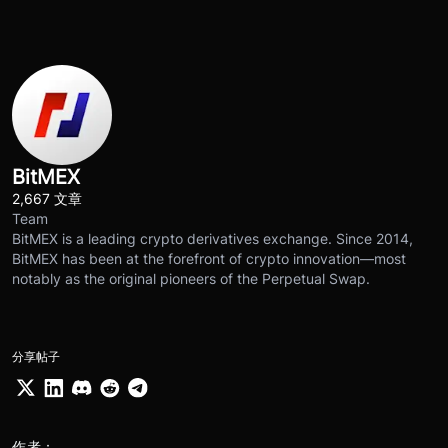
BitMEX
2,667 文章
Team
BitMEX is a leading crypto derivatives exchange. Since 2014,
BitMEX has been at the forefront of crypto innovation—most
notably as the original pioneers of the Perpetual Swap.
分享帖子
作者：