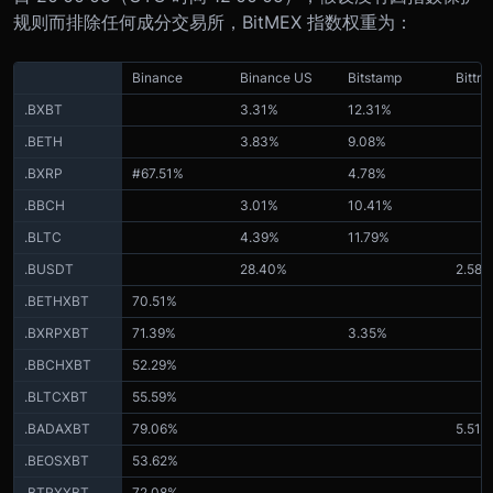
规则而排除任何成分交易所，BitMEX 指数权重为：
Binance
Binance US
Bitstamp
Bittre
.BXBT
3.31%
12.31%
.BETH
3.83%
9.08%
.BXRP
#67.51%
4.78%
.BBCH
3.01%
10.41%
.BLTC
4.39%
11.79%
.BUSDT
28.40%
2.58%
.BETHXBT
70.51%
.BXRPXBT
71.39%
3.35%
.BBCHXBT
52.29%
.BLTCXBT
55.59%
.BADAXBT
79.06%
5.51%
.BEOSXBT
53.62%
.BTRXXBT
72.08%