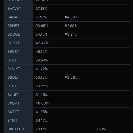
.BAAVET
37.18%
.BADAT
71.97%
#4.39%
.BBNBT
93.65%
#2.80%
.BDOGET
54.15%
#3.24%
.BDOTT
43.42%
.BEOST
45.12%
.BFILT
29.94%
.BLINKT
41.42%
.BSOLT
50.13%
#3.08%
.BTRXT
50.22%
.BUNIT
31.49%
.BXLMT
40.00%
.BXTZT
41.05%
.BYFIT
34.17%
.BXBTEUR
29.17%
18.60%