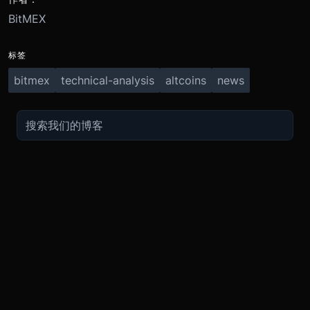
BitMEX
标签
bitmex
technical-analysis
altcoins
news