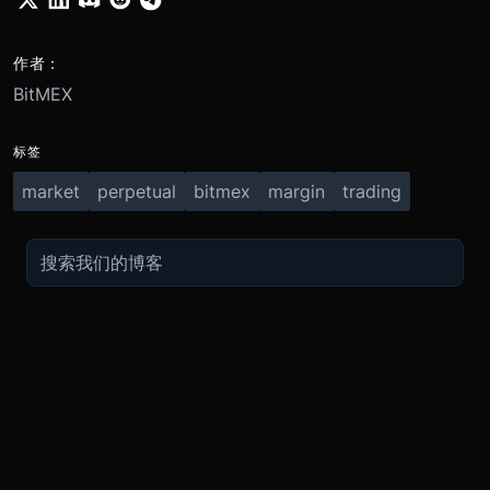
作者：
BitMEX
标签
market
perpetual
bitmex
margin
trading