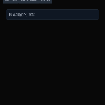
交易
关于
推广
参考
聯繫方式
衍生品
安全和托管
现在的促销
API
联系客
费用
现货
合规
推荐计划
常见问
期货指南
购买加密货币
BMEX Token
好友推荐计划服务条款
知识库
招聘
永续指南
兑换
bug反馈奖励
PGP 通
Blog
APP
TradingView
平台状
Legal
XBTUSD
公告
ETHUSD
BNBUSD