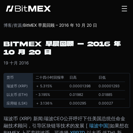
博客
资源
BitMEX 早晨回顾 – 2016 年 10 月 20 日
/
/
BITMEX 早晨回顾 – 2016 年
10 月 20 日
19 十月 2016
货币
二十四小时回报率
日高
日低
瑞波币 (XRP)
＋ 5.315%
0.00001398
0.00001293
以太币 (ETH)
- 3.195%
0.01982
0.01885
应用链 (LSK)
＋ 3.136％
0.000295
0.00027
瑞波币 (XRP) 新闻:
瑞波CEO公开呼吁下任美国总统任命金
融技术顾问，引导区块链等技术的发展 [
瑞波中国
]
如果想在
BitMEX 上买卖瑞波币，可选择
XRP7D
以太币 (ETH) 新