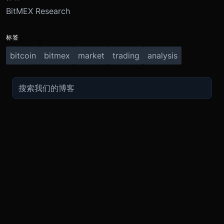
BitMEX Research
标签
bitcoin
bitmex
market
trading
analysis