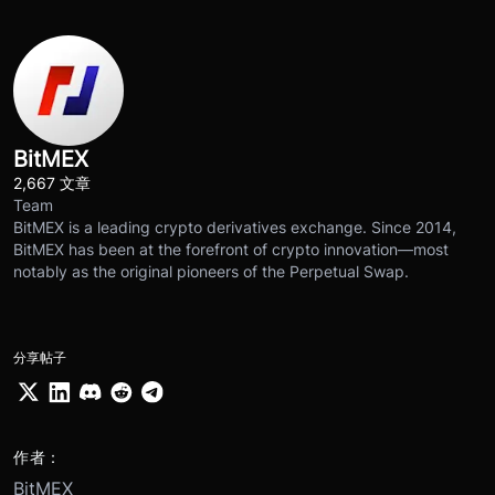
BitMEX
2,667 文章
Team
BitMEX is a leading crypto derivatives exchange. Since 2014,
BitMEX has been at the forefront of crypto innovation—most
notably as the original pioneers of the Perpetual Swap.
分享帖子
作者：
BitMEX