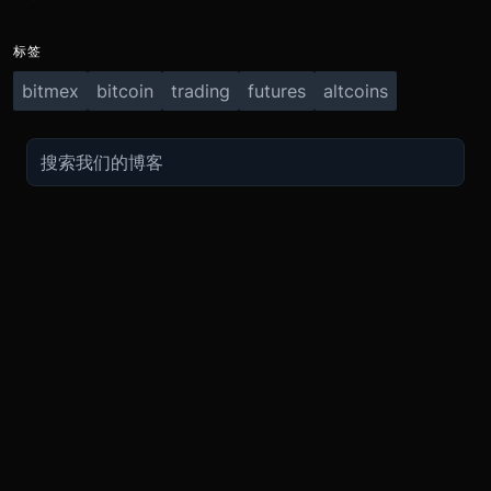
标签
bitmex
bitcoin
trading
futures
altcoins