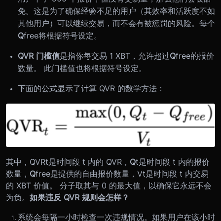
免。这是为了确保经验不足的用户（其效率和活跃度不如
其他用户）可以继续交易，而不会有被惩罚的风险。每个
Q
free
将根据符号设定。
QVR 门槛值
是指你每交易 1 XBT，允许超过
Q
free
的报价
数量。 此门槛值也将根据符号设定。
下面的公式显示了计算 QVR 的数学方法：
其中，
QVR
t
是时间段 t 内的 QVR，
Q
t
是时间段 t 内的报价
数量，
Q
free
是提供的自由报价数量，
V
t
是时间段 t 内交易
的 XBT 价值。 分子取其与 0 的最大值，以确保它永远不会
为负。
如果违反 QVR 规则会怎样？
系统会每隔一小时检查一次违规情况。如果用户在该小时