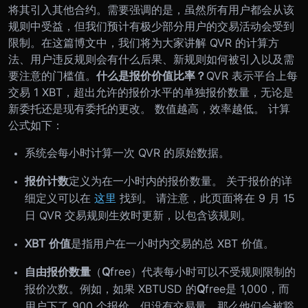
将其引入其他合约。
需要强调的是，虽然所有用户都会从该
规则中受益，但我们预计有极少部分用户的交易活动会受到
限制。
在这篇博文中，我们将为大家讲解 QVR 的计算方
法、用户违反规则会有什么后果、新规则如何被引入以及需
要注意的门槛值。
什么是报价价值比率？
QVR 表示平台上每
交易 1 XBT，超出允许的报价水平的单独报价数量，无论是
新委托还是现有委托的更改。 数值越高，效率越低。 计算
公式如下：
系统会每小时计算一次 QVR 的原始数据。
报价计数
定义为在一小时内的报价数量。 关于报价的详
细定义可以在
这里
找到。 请注意，此页面将在 9 月 15
日 QVR 交易规则生效时更新，以包含该规则。
XBT 价值
是指用户在一小时内交易的总 XBT 价值。
自由报价数量
（
Q
free
）代表每小时可以不受规则限制的
报价次数。例如，如果 XBTUSD 的
Q
free
是 1,000，而
用户下了 900 个报价，但没有交易量，那么他们会被豁