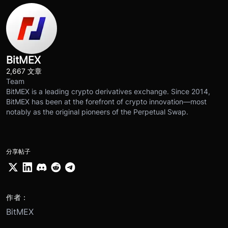
BitMEX
2,667 文章
Team
BitMEX is a leading crypto derivatives exchange. Since 2014,
BitMEX has been at the forefront of crypto innovation—most
notably as the original pioneers of the Perpetual Swap.
分享帖子
作者：
BitMEX