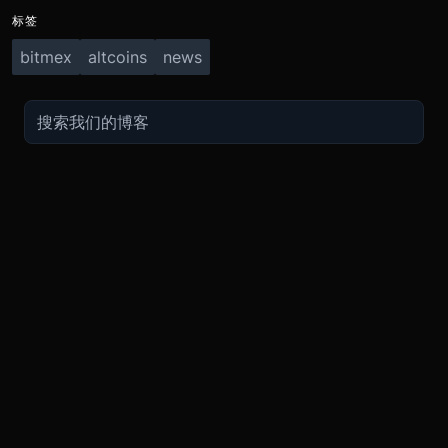
标签
bitmex
altcoins
news