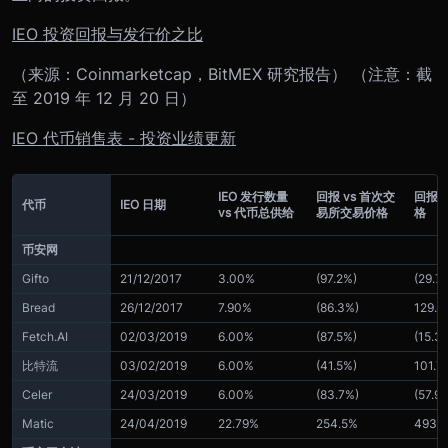
IEO 投资回报与发行价之比
（来源：Coinmarketcap，BitMEX 研究报告）
（注意：截
至 2019 年 12 月 20 日）
IEO 代币销售表 - 投资业绩更新
IEO 发行数量
回报 vs 首次交
回报 v
代币
IEO 日期
vs 代币总供给
易所交易价格
格
币安网
Gifto
21/12/2017
3.00%
(97.2%)
(29.7
Bread
26/12/2017
7.90%
(86.3%)
129.2
Fetch.AI
02/03/2019
6.00%
(87.5%)
(15.3
比特流
03/02/2019
6.00%
(41.5%)
101.7
Celer
24/03/2019
6.00%
(83.7%)
(57.9
Matic
24/04/2019
22.79%
254.5%
493.