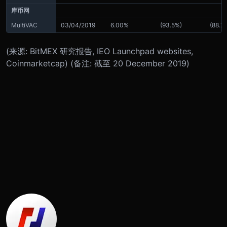
库币网
MultiVAC
03/04/2019
6.00%
(93.5%)
(88.7
(来源: BitMEX 研究报告, IEO Launchpad websites,
Coinmarketcap)
(备注: 截至 20 December 2019)