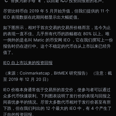
“
C
” 替换为新字母 “
E
”，以回避 I
C
O 投资回报差的名声。
尽管比特币自 2019 年 5 月开始升值，但我们提供的 11 个
IEO 表现数据在此期间都显示出大幅贬值。
如下图所示，相对于首次交易的交易所价格而言，迄今为止
的表现一直不佳。几乎所有代币的跌幅都在 80% 以上。唯
一例外的是名叫 Matic 的币安网 IEO ，它在我们撰写上一份
报告时仍在进行中。这个不稳定的代币自从上市以来已经升
值了。
IEO 自上市以来的投资回报
（来源：Coinmarketcap，BitMEX 研究报告）
（注意：截
至 2019 年 12 月 20 日）
IEO 价格本身通常低于交易所的首交价，使参与者可以通过
众多代币快速获利。下列图表说明了发行价的表现与回报之
间喜忧参半的情况。尽管大多数代币相对于发行价甚至有所
下跌，但在我们列出的 12 个最大的 IEO 中，有 4 个产生了
正向的投资回报。