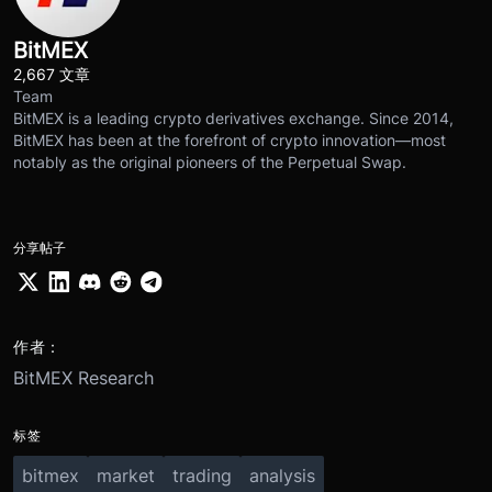
BitMEX
2,667 文章
Team
BitMEX is a leading crypto derivatives exchange. Since 2014,
BitMEX has been at the forefront of crypto innovation—most
notably as the original pioneers of the Perpetual Swap.
分享帖子
作者：
BitMEX Research
标签
bitmex
market
trading
analysis