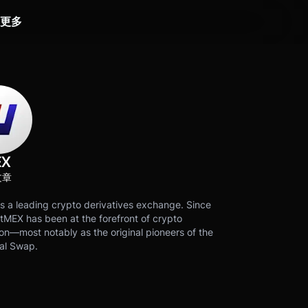
更多
EX
文章
s a leading crypto derivatives exchange. Since
tMEX has been at the forefront of crypto
on—most notably as the original pioneers of the
al Swap.