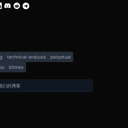
X
ng
technical-analysis
perpetual
is
bitmex