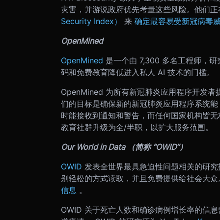
灾害，并游说政府优先考量这些风险。他们正
Security Index）
来
确定最容易受新冠病毒
OpenMined
OpenMined
是一个由 7,300 多名工程师
码和免费教育降低进入私人 AI 技术的门槛。
OpenMined 为所有新冠肺炎应用程序开
们的目标是确保新的新冠肺炎应用程序系统
时能接收到通知和警告，而任何国家机构皆无权访
教育社群升级为全/半职，以扩大服务范围。
Our World in Data （简称 “OWID”）
OWID
发表全世界最具急迫性问题相关的研究
别轻松的方式读取，并且免费提供给社会大众。
信息
。
OWID 关于死亡人数和确诊病例增长率的信