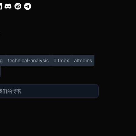
X
ng
technical-analysis
bitmex
altcoins