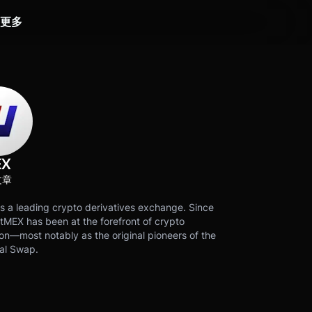
更多
EX
文章
s a leading crypto derivatives exchange. Since
tMEX has been at the forefront of crypto
on—most notably as the original pioneers of the
al Swap.