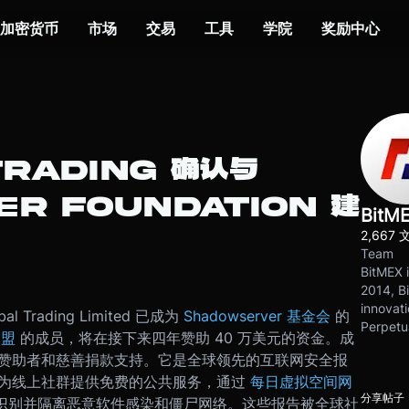
加密货币
市场
交易
工具
学院
奖励中心
TRADING 确认与
R FOUNDATION 建
BitM
2,667 
Team
BitMEX i
2014, Bi
innovati
 Trading Limited 已成为
Shadowserver 基金会
的
Perpetu
联盟
的成员，将在接下来四年赞助 40 万美元的资金。
成
金会完全由赞助者和慈善捐款支持。它是全球领先的互联网安全报
rver 为线上社群提供免费的公共服务，通过
每日虚拟空间网
分享帖子
）识别并隔离恶意软件感染和僵尸网络。
这些报告被全球社