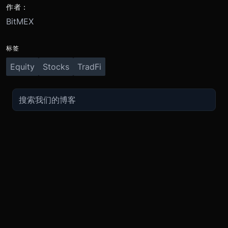
作者：
BitMEX
标签
Equity
Stocks
TradFi