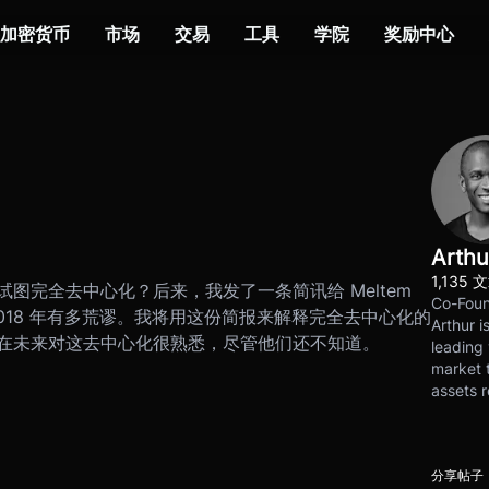
加密货币
市场
交易
工具
学院
奖励中心
Arthu
1,135 
图完全去中心化？后来，我发了一条简讯给 Meltem
Co-Foun
18 年有多荒谬。
我将用这份简报来解释完全去中心化的
Arthur i
在未来对这去中心化很熟悉，尽管他们还不知道。
leading 
market t
assets r
分享帖子