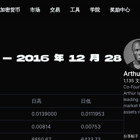
加密货币
市场
交易
工具
学院
奖励中心
– 2016 年 12 月 28
Arthu
1,135 
Co-Foun
Arthur i
leading 
率
日高
日低
market t
assets r
0.0139000
0.0111953
0.00814
0.00753
分享帖子
6850.67
6433.73