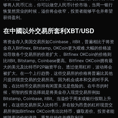
够将人民币汇出，你可以做空人民币计价市场，当周一银行
恢复然营业的时候，溢价将会收窄，投资者能够平仓并希望
获得盈利。
在中國以外交易所套利XBT/USD
将资金存入美国交易所如Coinbase，itBit，普遍相比于将资
金存入Bitfinex, Bitstamp, OKCoin更为艰难.
大幅的价格波
动导致各个交易所的价差扩大， Bitfinex OKCoin的价格则
比itBit, Bitstamp, Coinbase要高。
Bitfinex OKCoin拥有最
大的美元及比特币P2P融资平台。透过使用杠杆，波动将会
被扩大。在一个上行趋势，这些交易所的价格将普遍比其他
只提供现货交易的交易所高。
因为机会成本和交易对手风
险，在比特币交易所持有闲置美元是危险的。在牛市的时
候，明智的投资选择就是将美金存入现货交易所例如
Bitstamp, Coinbase, itBit。当溢价于周末或银行假期上升
时，在这些交易所买入比特币，并在较为昂贵的杠杆现货交
易所例如Bitfinex OKCoin售出比特币，赚取差价。投资者能
够随着溢价的涨跌，重复此操作并赚取利润。