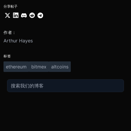
分享帖子
作者：
Arthur Hayes
标签
ethereum
bitmex
altcoins