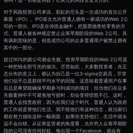
对于风险投资公司来说，彩虹的尽头是一次成功的首次公开
募股（IPO）。IPO首次允许普通人拥有一家成功的Web 2公
司的一部分。IPO是在传统金融中，把股票抛售给零售的方
式。普通人被各种规定禁止众筹早期阶段的Web 2公司。具
有讽刺意味的是，创造成功公司的众多普通用户被禁止拥有
其中的一部分。
超过90%的新公司都会失败。投资早期阶段的Web 2公司是
一种把钱全部亏光的做法。尽管如此，大多数投资者，在正
态分布的意义上，都认为自己是一位3-sigma交易员，尽管
他们似乎总是获得平均水平的回报。这意味着普通用户在事
后总是希望能确保早期参与到成功的项目，但当他们在众多
失败案例中不可避免地亏损时，却会变得愤怒不已。这时，
普通人会指责政府，因为在我们这个时代，普通人认为政府
的工作就是替他们生活。我不怪他们有这种信念，政治家们
都在努力描绘这样一幅画面：如果你支持他们，生活中就永
远不会出错。从证券监管者的角度看，允许穷人众筹早期阶
段的公司没有任何好处。每出现一个Facebook，就会有