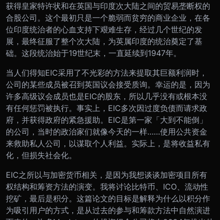
获得皇家特许状和在英国与印度次大陆之间的贸易垄断权的
合股公司。这个最初只是一个脆弱而贫穷的商业企业，在各
位印度统治者的心血支持下艰难生存，经过几个世纪的发
展，最终征服了整个次大陆，为英属印度的统治奠定了基
础。这段统治始于19世纪末，一直延续到1947年。
当人们得知EIC采用了不光彩的方法来提取其巨额利润时，
公司的某些成员被召到英国议会接受质询。幸运的是，因为
许多高级议会成员也是EIC的股东，所以几乎没有或根本没
有任何惩罚被执行。事实上，EIC多次因过度负债而请求政
府，并获得政府的紧急援助。EIC是第一家「大到不能倒」
的公司，当时的政治家们就像今天的一样……使用公共资金
来救助私人公司，以谋取个人利益。实际上，是将收益私有
化，但损失社会化。
EIC之所以与加密货币相关，是因为我想谈谈加密项目所有
权结构和筹资方法的演变。我将讨论比特币、ICO、流动性
挖矿，最后是积分。这篇论文的目标是解释为什么以积分作
为吸引用户的方式，是从过去的参与和筹款方法中自然演进