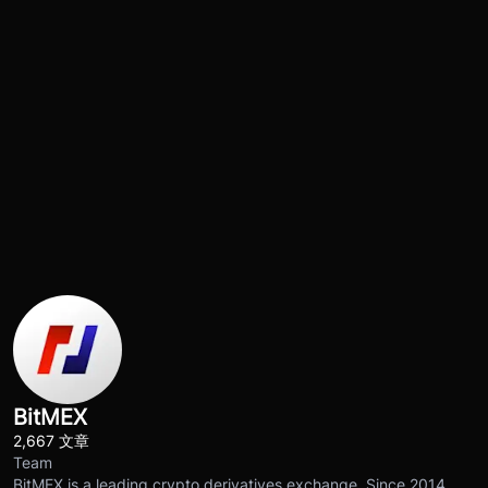
BitMEX
2,667 文章
Team
BitMEX is a leading crypto derivatives exchange. Since 2014,