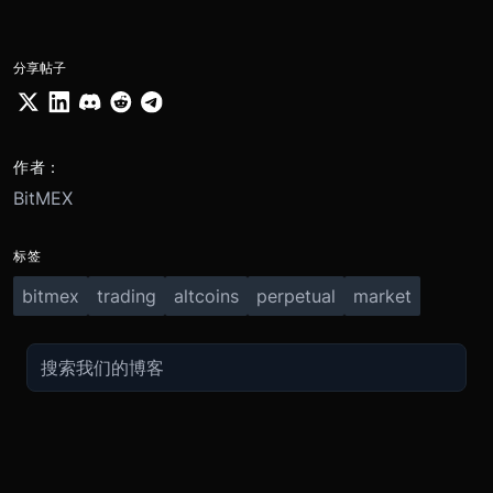
分享帖子
作者：
BitMEX
标签
bitmex
trading
altcoins
perpetual
market