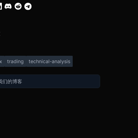
X
x
trading
technical-analysis