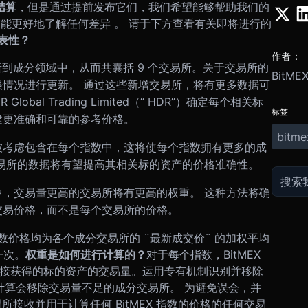
结算
，但是通过提前发布它们，我们希望能够帮助我们的
更改之前能更好地了解任何差异 。 请于下方查看有关即将进行的
表性？
作者：
交易所到成分领域中，从而共囊括 9 个交易所。关于交易所的
BitME
情况进行更新。 通过这些新增交易所，将有更多数据可
lobal Trading Limited（“ HDR”）确定每个相关标
标签
建更准确和可靠的参考价格。
bitme
被考虑包含在每个指数中，这将使每个指数拥有更多的成
易所的数据将有望提高其相关标的资产的价格准确性。
中，交易量更高的交易所将有更高的权重。 这种方法将确
易的交易价格，而不是每个交易所的价格。
X 指数价格均为各个成分交易所的 ¨最新成交价¨ 的加权平均
一次。
权重是如何进行计算的？
对于每个指数，BitMEX
接直接获得的标的资产的交易量。运用专有机制识别并移除
的计算会移除交易量不足的成分交易所。 为避免误会，并
交易所接收并用于计算任何 BitMEX 指数的价格的任何交易