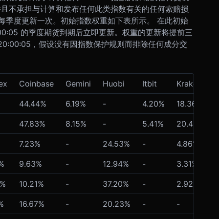
，并且不承担与计算和发布任何此类指数有关的任何索赔损
每季度更新一次。初始指数权重如下表所示。 在此初始
00:05 的季度期货到期后立即更新。权重的更新将提前三
 日 20:00:05，假设没有因指数保护规则而排除任何成分交
rex
Coinbase
Gemini
Huobi
Itbit
Kraken
44.44%
6.19%
-
4.20%
18.36%
47.83%
8.15%
-
5.41%
20.49%
7.23%
-
24.53%
-
4.86%
%
9.63%
-
12.94%
-
3.31%
8%
10.21%
-
37.20%
-
2.92%
%
16.67%
-
20.23%
-
-