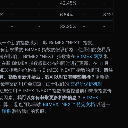
-
-
42.45%
-
-
0%
-
-
6.84%
-
3.12%
-
-
32.25%
-
-
引入一个新的指数系列，即 BitMEX “NEXT” 指数。
含任何新权重的 BitMEX 指数的假设价格，使我们的交易员
。 BitMEX “NEXT” 指数将在
BitMEX 网页
和
重将会在新 BitMEX 指数权重公布的同时进行更新。在 11 月
MEX 指数的价格将与 BitMEX “NEXT” 指数的相同。
请注
算。
指数更新开始后，我可以对它有哪些期待？
更新指
经验丰富的用户会知道，由于我们的
交易所保护机制
，
您使用 BitMEX “NEXT” 指数来监控当前和未来指数价
动因素。
我可以如何获取更多相关信息？
BitMEX
计算。 您也可以阅读
BitMEX “NEXT” 特定文档
以进一
过
联系
联络我们的客服。