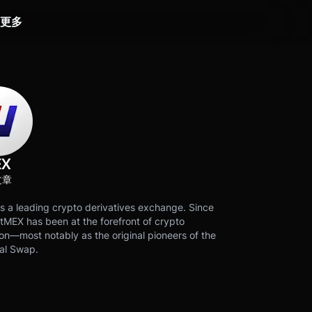
更多
EX
文章
s a leading crypto derivatives exchange. Since
tMEX has been at the forefront of crypto
on—most notably as the original pioneers of the
al Swap.