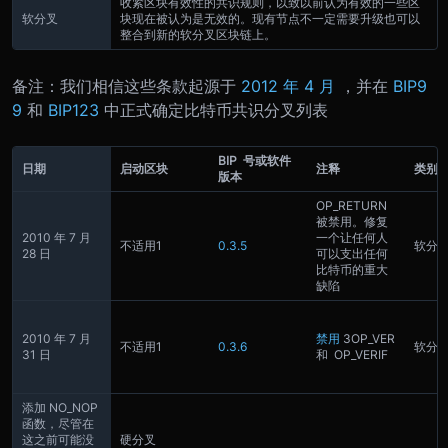
收紧区块有效性的共识规则，以致以前认为有效的一些区
软分叉
块现在被认为是无效的。
现有节点不一定需要升级也可以
整合到新的软分叉区块链上。
备注：我们相信这些条款起源于
2012 年 4 月
，并在
BIP9
9
和
BIP123
中正式确定
比特币共识分叉列表
BIP 号或软件
日期
启动区块
注释
类别
版本
OP_RETURN
被禁用。修复
2010 年 7 月
一个让任何人
不适用
1
0.3.5
软分
28 日
可以支出任何
比特币的重大
缺陷
2010 年 7 月
禁用
3
OP_VER
不适用
1
0.3.6
软分
31 日
和 OP_VERIF
添加 NO_NOP
函数，尽管在
这之前可能没
硬分叉