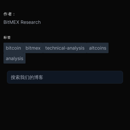
作者：
BitMEX Research
标签
bitcoin
bitmex
technical-analysis
altcoins
analysis