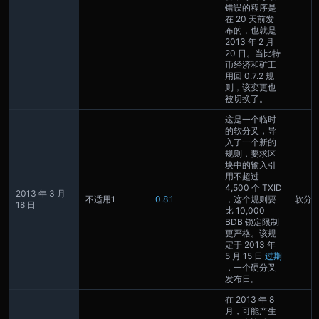
错误的程序是
在 20 天前发
布的，也就是
2013 年 2 月
20 日。当比特
币经济和矿工
用回 0.7.2 规
则，该变更也
被切换了。
这是一个临时
的软分叉，导
入了一个新的
规则，要求区
块中的输入引
用不超过
4,500 个 TXID
2013 年 3 月
不适用
1
0.8.1
，这个规则要
软分
18 日
比 10,000
BDB 锁定限制
更严格。该规
定于 2013 年
5 月 15 日
过期
，一个硬分叉
发布日。
在 2013 年 8
月，可能产生