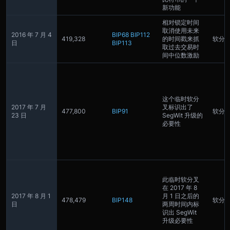
新功能
相对锁定时间
取消使用未来
2016 年 7 月 4
BIP68
BIP112
419,328
的时间戳来抓
软分
日
BIP113
取过去交易时
间中位数激励
这个临时软分
2017 年 7 月
叉标识出了
477,800
BIP91
软分
23 日
SegWit 升级的
必要性
此临时软分叉
在 2017 年 8
2017 年 8 月 1
月 1 日之后的
478,479
BIP148
软分
日
两周时间内标
识出 SegWit
升级必要性