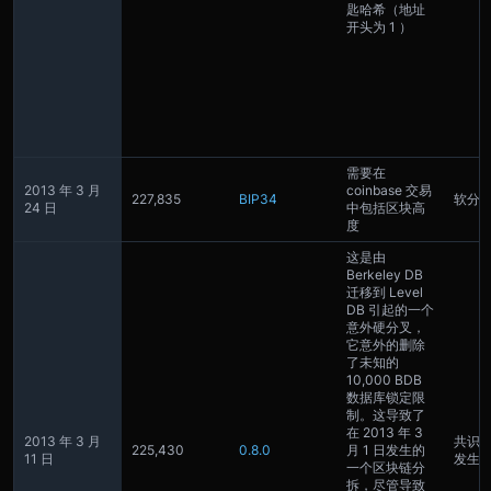
匙哈希（地址
开头为 1 ）
需要在
2013 年 3 月
coinbase 交易
227,835
BIP34
软分
24 日
中包括区块高
度
这是由
Berkeley DB
迁移到 Level
DB 引起的一个
意外硬分叉，
它意外的删除
了未知的
10,000 BDB
数据库锁定限
制。这导致了
在 2013 年 3
2013 年 3 月
共识
225,430
0.8.0
月 1 日发生的
11 日
发生
一个区块链分
拆，尽管导致