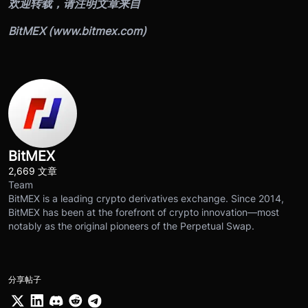
欢迎转载，请注明文章来自
BitMEX (
www.bitmex.com
)
BitMEX
2,669 文章
Team
BitMEX is a leading crypto derivatives exchange. Since 2014,
BitMEX has been at the forefront of crypto innovation—most
notably as the original pioneers of the Perpetual Swap.
分享帖子