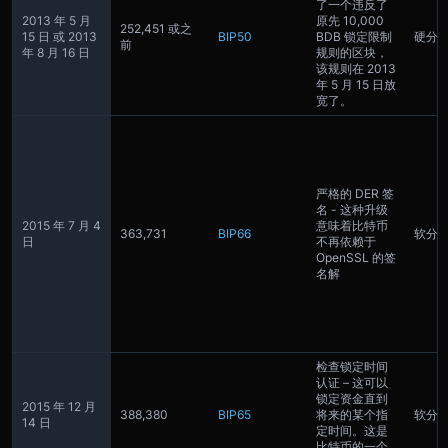
了一个违反了
2013 年 5 月
原先 10,000
252,451 或之
15 日 或 2013
BIP50
BDB 锁定限制
硬分
前
年 8 月 16 日
规则的区块，
该规则在 2013
年 5 月 15 日放
宽了。
严格的 DER 签
名 - 这种升级
2015 年 7 月 4
意味着比特币
363,731
BIP66
软分
日
不再依赖于
OpenSSL 的签
名解
检查锁定时间
认证 – 这可以
锁定资金直到
2015 年 12 月
388,380
BIP65
将来的某个指
软分
14 日
定时间。这是
比特币的一个