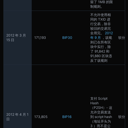
留了 1MB 的限
制规则。
不允许使用相
同的 TXID 进
行交易，除非
较旧的交易完
全用完。
2012
2012 年 3 月
171,193
BIP30
年 9 月
，该规
软分
15 日
则已在所有区
块中实行，除
了 91,842 和
91,880 区块违
反了该规则
支付 Script
Hash
（P2SH）- 这
允许交易发送
2012 年 4 月 1
173,805
BIP16
到 script hash
软分
日
（地址开头为
3 ）而不是公