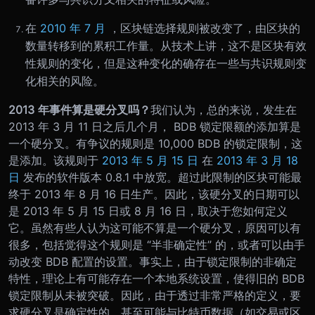
在
2010 年 7 月
，区块链选择规则被改变了，由区块的
数量转移到的累积工作量。从技术上讲，这不是区块有效
性规则的变化，但是这种变化的确存在一些与共识规则变
化相关的风险。
2013 年事件算是硬分叉吗？
我们认为，总的来说，发生在
2013 年 3 月 11 日之后几个月， BDB 锁定限额的添加算是
一个硬分叉。有争议的规则是 10,000 BDB 的锁定限制，这
是添加。该规则于
2013 年 5 月 15 日
在
2013 年 3 月 18
日
发布的软件版本 0.8.1 中放宽。超过此限制的区块可能最
终于 2013 年 8 月 16 日生产。因此，该硬分叉的日期可以
是 2013 年 5 月 15 日或 8 月 16 日，取决于您如何定义
它。
虽然有些人认为这可能不算是一个硬分叉，原因可以有
很多，包括觉得这个规则是 “半非确定性” 的，或者可以由手
动改变 BDB 配置的设置。事实上，由于锁定限制的非确定
特性，理论上有可能存在一个本地系统设置，使得旧的 BDB
锁定限制从未被突破。因此，由于透过非常严格的定义，要
求硬分叉是确定性的，甚至可能与比特币数据（如交易或区