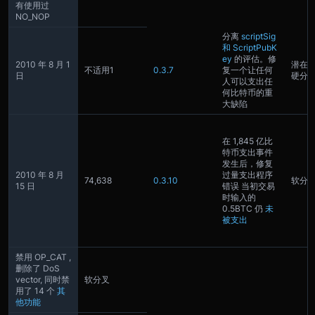
有使用过
NO_NOP
分离
scriptSig
和 ScriptPubK
ey
的评估。修
2010 年 8 月 1
潜在
不适用
1
0.3.7
复一个让任何
日
硬分
人可以支出任
何比特币的重
大缺陷
在 1,845 亿比
特币支出事件
发生后，修复
2010 年 8 月
过量支出程序
74,638
0.3.10
软分
15 日
错误 当初交易
时输入的
0.5BTC 仍
未
被支出
禁用 OP_CAT ,
删除了 DoS
vector, 同时禁
软分叉
用了 14 个
其
他功能