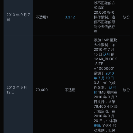
以不正確的方
式添加
20,000 簽名
2010 年 9 月 7
不适用
1
0.3.12
操作限制。這
软分
日
個不正確的限
制今天依然存
在
添加 1MB 区块
大小限制。 在
2010 年 7 月
15 日
认可
的
“MAX_BLOCK
_SIZE
= 1000000”
是源于
2010
年 7 月 19 日
0.3.1 rc1 的软
2010 年 9 月
件版本。
认可
79,400
不适用
软分
12 日
的
1MB 规则在
2010 年 9 月 7
日执行，从第
79,400 个区块
开始启动。在
2010 年 9 月
20 日，中本聪
删除
了这个启
动规则，但保