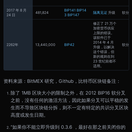
2017 年 8 月
BIP141
BIP14
481,824
隔离见证
升级
软分
24 日
3
BIP147
修正了 21 万个
加密货币供应
上限的错误。
该软件已于
2014 年 4 月
2262年
13,440,000
BIP42
软分
升级，以解决
这个错误，但
新的规则在到
23 世纪前都不
适用。
资料来源：BitMEX 研究，Github，比特币区块链
备注：
除了 1MB 区块大小的限制之外，在 2012 BIP16 软分叉
之前，没有任何的激活方法，因此如果分叉可以平稳的发
生而不导致区块链分拆，则不一定有特定的共识分叉区块
高度或发生日期。
“如果你不能立即升级到 0.3.6 ，最好在那之前关闭你的