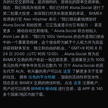
兴的社交交易终端，提供独特的、游戏化的跟单交易体验。
现在，我们很高兴地宣布，我们已经对 Aluna.Social 进行了
第二轮重大投资，加深我们对其长期发展的承诺。 BitMEX
首席执行官 Alex Höptner 表示："我们很自豪地增加对
Aluna.Social 初始投资，它正迅速显示出它有能力 － 甚至
更多 － 撼动自动交易领域。" Aluna.Social 联合创始人
Alvin Lee 表示："我们与 100x Ventures 的合作是我们使命
中的一个重要里程碑，这个使命即为赋予个人权力并为其提
供获得财务安全、独立和自由的机会。" GMT+8 时间 8 月
24 日 20:00（UTC 时间 12:00），Aluna.Social 将为在
BitMEX 交易的用户发起一场交易竞赛。交易量至少为 1000
美元的用户将争夺并瓜分总数为 10 万个 Aluna.Social 的原
生代币 ALN。有兴趣的用户可以在
这里
了解更多关于竞赛
的信息。 拥有
出色的平台性能
，顶级的流动性和安全性，
现在是在 BitMEX 交易的绝佳时机。点击
这里
注册账户。
用户还可以使用
BitMEX 移动端
进行交易，该 APP 在 140
多个国家/地区均能下载。